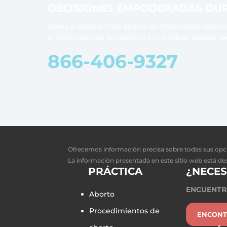
DECISIONES EMPODERADAS DU
Llame a nuestra línea directa de información sobre el
el costo habitual del aborto y sus posibles efectos s
866-406-9327
Ofrecemos información precisa sobre todas sus opc
La información presentada en este sitio web está de
PRÁCTICA
¿NECES
ENCUENTR
Aborto
Procedimientos de
ENCONT