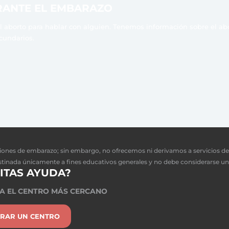
RANTE EL EMBARAZO
 aborto para hablar con alguien. Tenemos información sobre el abort
ecundarios.
iones de embarazo; sin embargo, no ofrecemos ni derivamos a servicios d
stinada únicamente a fines educativos generales y no debe considerarse un
ITAS AYUDA?
A EL CENTRO MÁS CERCANO
RAR UN CENTRO