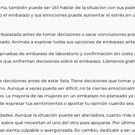
, también puede ser útil hablar de la situación con sus padr
eto el embarazo y sus emociones puede aumentar el estrés e
barazada antes de tomar decisiones o sacar conclusiones pr
ado. Anímala a explorar todas sus opciones de embarazo ante
ruebas de embarazo de laboratorio y confirmación sin costo p
 que enfrentan decisiones sobre el embarazo. Llámenos grati
 decisiones antes de estar lista. Tiene decisiones que tomar y
o. Aunque a veces pueda ser difícil, no te cierres emocional
s. La mayoría de las mujeres en un embarazo no planeado ya se
de expresar tus sentimientos o aportar tu opinión cuando sea 
dades. Aunque la situación pueda ser aterradora, cuanto más int
sobre qué necesitan el uno del otro para apoyarse. Por último
e sienta culpable o avergonzada. En cambio, dedícate a ser u