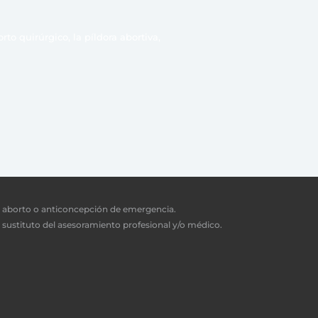
o quirúrgico, la píldora abortiva,
e aborto o anticoncepción de emergencia.
 sustituto del asesoramiento profesional y/o médico.