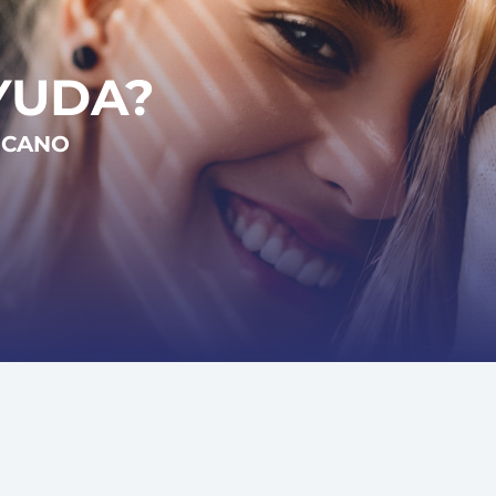
YUDA?
RCANO