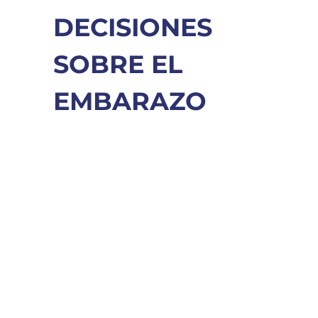
DECISIONES
SOBRE EL
EMBARAZO
Dosis de pastillas abortivas, fechas de
vencimiento y másSi estás enfrentando un
embarazo no planeado, es posible que...