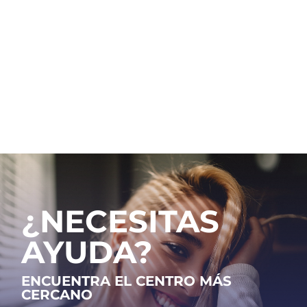
¿Te enfrentas a un embarazo no planeado y
tratas de averiguar cuándo quedaste
embarazada? Esta es una preocupación común,
especialmente si tienes dudas sobre quién
podría ser el padre.
¿NECESITAS
AYUDA?
ENCUENTRA EL CENTRO MÁS
CERCANO